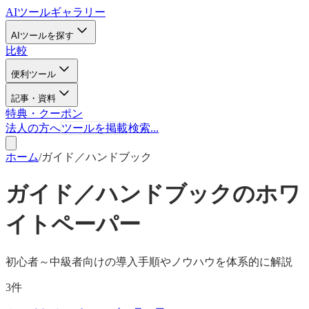
AIツールギャラリー
AIツールを探す
比較
便利ツール
記事・資料
特典・クーポン
法人の方へ
ツールを掲載
検索...
ホーム
/
ガイド／ハンドブック
ガイド／ハンドブックのホワ
イトペーパー
初心者～中級者向けの導入手順やノウハウを体系的に解説
3
件