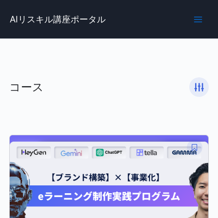
内
Main
容
AIリスキル講座ポータル
Men
を
ス
キ
ッ
プ
コース