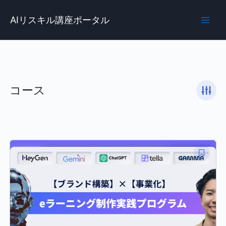
内
Main
容
AIリスキル講座ポータル
Men
を
ス
キ
ッ
プ
コース