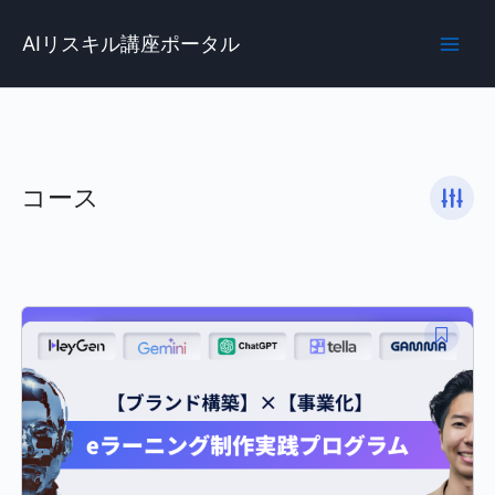
内
Main
容
AIリスキル講座ポータル
Men
を
ス
キ
ッ
プ
コース