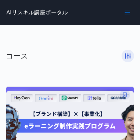
内
Main
容
AIリスキル講座ポータル
Men
を
ス
キ
ッ
プ
コース